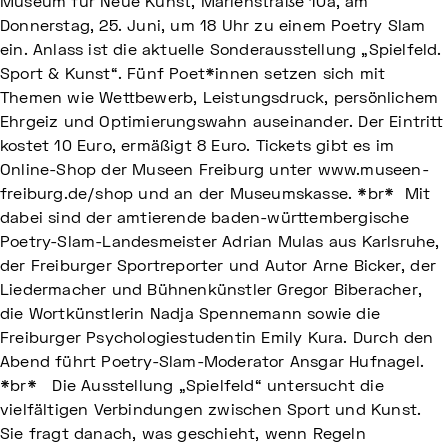
Museum für Neue Kunst, Marienstraße 10a, am
Donnerstag, 25. Juni, um 18 Uhr zu einem Poetry Slam
ein. Anlass ist die aktuelle Sonderausstellung „Spielfeld.
Sport & Kunst“. Fünf Poet*innen setzen sich mit
Themen wie Wettbewerb, Leistungsdruck, persönlichem
Ehrgeiz und Optimierungswahn auseinander. Der Eintritt
kostet 10 Euro, ermäßigt 8 Euro. Tickets gibt es im
Online-Shop der Museen Freiburg unter www.museen-
freiburg.de/shop und an der Museumskasse. *br* Mit
dabei sind der amtierende baden-württembergische
Poetry-Slam-Landesmeister Adrian Mulas aus Karlsruhe,
der Freiburger Sportreporter und Autor Arne Bicker, der
Liedermacher und Bühnenkünstler Gregor Biberacher,
die Wortkünstlerin Nadja Spennemann sowie die
Freiburger Psychologiestudentin Emily Kura. Durch den
Abend führt Poetry-Slam-Moderator Ansgar Hufnagel.
*br* Die Ausstellung „Spielfeld“ untersucht die
vielfältigen Verbindungen zwischen Sport und Kunst.
Sie fragt danach, was geschieht, wenn Regeln