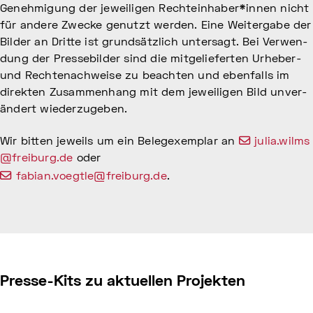
Geneh­mi­gung der jewei­li­gen Rech­te­inha­ber*innen nicht
für andere Zwecke genutzt werden. Eine Weitergabe der
Bilder an Dritte ist grundsätzlich untersagt. Bei Verwen­
dung der Pres­se­bil­der sind die mitge­lie­fer­ten Urhe­ber-
und Rech­te­nach­weise zu beach­ten und eben­falls im
direk­ten Zusam­men­hang mit dem jewei­li­gen Bild unver­
än­dert wieder­zu­ge­ben.
Wir bitten jeweils um ein Belegexemplar an
julia.wilms
@freiburg.de
oder
fabian.voegtle@freiburg.de
.
Presse-Kits zu aktuellen Projekten
Marcel van Eeden,