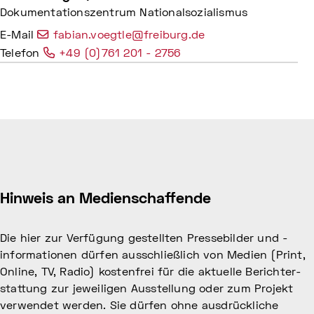
Dokumentationszentrum Nationalsozialismus
E-Mail
fabian.voegtle@freiburg.de
Telefon
+49 (0)761 201 - 2756
Hinweis an Medienschaffende
Die hier zur Verfü­gung gestell­ten Pres­se­bil­der und -
informationen dürfen ausschließ­lich von Medien (Print,
Online, TV, Radio) kosten­frei für die aktu­elle Bericht­er­
stat­tung zur jewei­li­gen Ausstel­lung oder zum Projekt
verwen­det werden. Sie dürfen ohne ausdrück­li­che