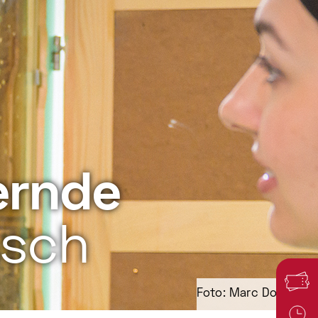
ernde
sch
Foto: Marc Doradzillo