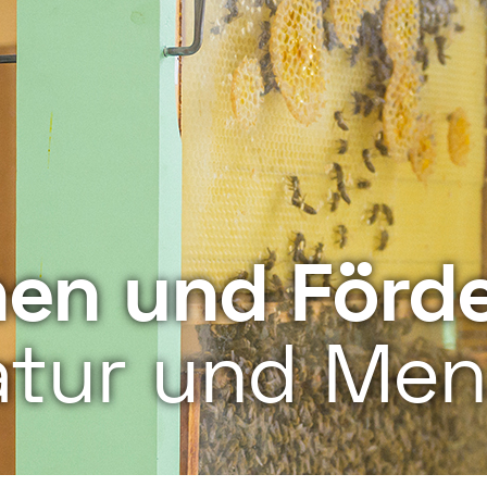
nen und Förd
tur und Men